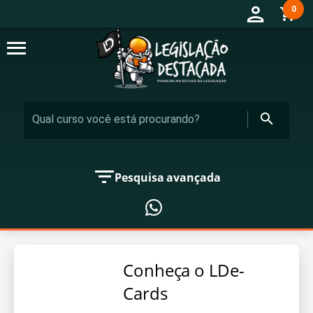
person
0
shopping_cart
menu
search
filter_list
Pesquisa avançada
Conheça o LDe-
Cards